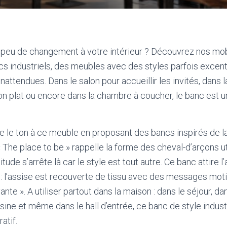
 peu de changement à votre intérieur ? Découvrez nos mobil
 industriels, des meubles avec des styles parfois excent
attendues. Dans le salon pour accueillir les invités, dans l
bon plat ou encore dans la chambre à coucher, le banc est 
 le ton à ce meuble en proposant des bancs inspirés de l
« The place to be » rappelle la forme des cheval-d’arçons ut
tude s’arrête là car le style est tout autre. Ce banc attire l
: l’assise est recouverte de tissu avec des messages motiv
nte ». A utiliser partout dans la maison : dans le séjour, d
sine et même dans le hall d’entrée, ce banc de style industri
atif.